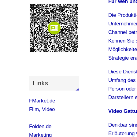
Für wen und
Die Produkti
Unternehmen 
Channel betr
Kennen Sie s
Möglichkeite
Strategie er
Diese Dienst
Umfang des 
Links
Person oder 
Darstellern 
FMarket.de
Film, Video
Video Gatt
Denkbar sin
Folden.de
Erläuterung 
Marketing