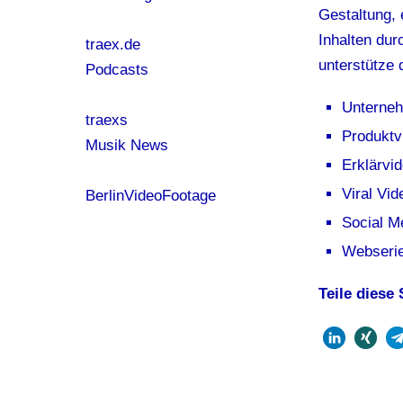
Gestaltung, 
Inhalten dur
traex.de
unterstütze 
Podcasts
Unterne
traexs
Produktv
Musik News
Erklärvi
Viral Vid
BerlinVideoFootage
Social M
Webserie
Teile diese 