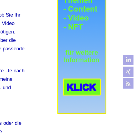
ob Sie Ihr
n Video
ötigen.
ber die
ie passende
te. Je nach
 meine
. und
s oder die
e